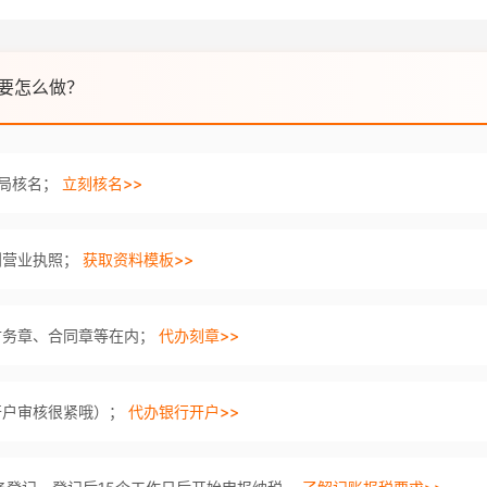
要怎么做？
商局核名；
立刻核名>>
到营业执照；
获取资料模板>>
财务章、合同章等在内；
代办刻章>>
开户审核很紧哦）；
代办银行开户>>