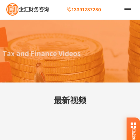
企汇财务咨询
13391287280
最新视频
扫码咨询