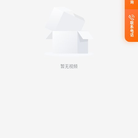
联系电话
暂无视频