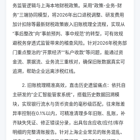
务监管逻辑与上海本地财税政策。采用“政策-业务-财
务”三端协同模型，将2026年出口退税调整、研发费用
加计扣除等最新财税政策嵌入旧账梳理全流程，实现从
“事后整改”向“事前预判、事中规范”的转型，可有效规
避税务穿透式监管带来的稽查风险。针对2026年税务部
门重点整治的“开票经济”“私户收款”等问题，能通过资
金流、票据流、业务流三重核对，确保旧账数据真实可
追溯，帮助企业远离涉税红线。
2. 旧账梳理精准高效，直击历史遗留痛点：依托自
主研发的“企汇智能管家系统”，搭载历史数据回溯模
块，实现银行流水与货币资金的毫秒级匹配，往来账差
异率控制在0.1%以内，可精准清理多年旧账、乱账，补
齐缺失凭证、修正错误分录，出具包含应收/应付/库存
明细的完整清账报告。针对上海企业常见的账务混乱、